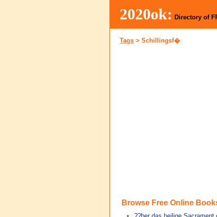
2020ok:
Directory of 
Tags
>
Schillingsf�
Browse Free Online Book
??ber das heilige Sacrament 