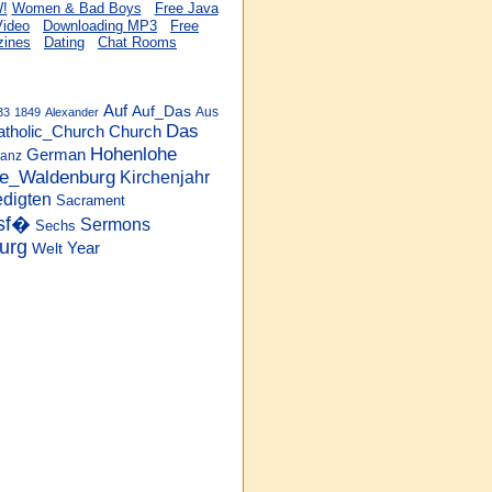
Women & Bad Boys
Free Java
Video
Downloading MP3
Free
ines
Dating
Chat Rooms
Auf
Auf_Das
Aus
33
1849
Alexander
Das
Church
atholic_Church
Hohenlohe
German
ranz
e_Waldenburg
Kirchenjahr
edigten
Sacrament
gsf�
Sermons
Sechs
urg
Year
Welt