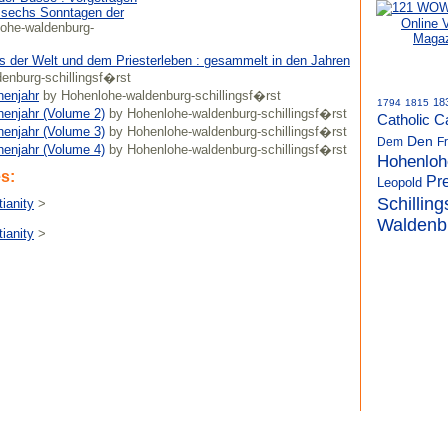
 sechs Sonntagen der
Online 
ohe-waldenburg-
Magaz
us der Welt und dem Priesterleben : gesammelt in den Jahren
enburg-schillingsf�rst
henjahr
by Hohenlohe-waldenburg-schillingsf�rst
18
1794
1815
henjahr (Volume 2)
by Hohenlohe-waldenburg-schillingsf�rst
Catholic
C
henjahr (Volume 3)
by Hohenlohe-waldenburg-schillingsf�rst
Den
Dem
F
henjahr (Volume 4)
by Hohenlohe-waldenburg-schillingsf�rst
Hohenloh
s:
Pr
Leopold
Schillin
tianity
>
Waldenb
tianity
>