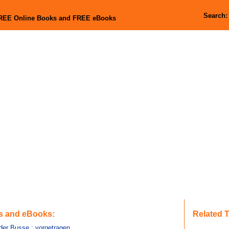
Search
FREE Online Books and FREE eBooks
s and eBooks:
Related 
der Busse : vorgetragen