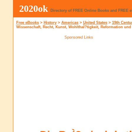
2020ok
Directory of FREE Online Books and FREE 
Free eBooks
>
History
>
Americas
>
United States
>
19th Centu
Wissenschaft, Recht, Kunst, WohlthaÌ?tigkeit, Reformation und
Sponsored Links