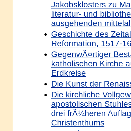
Jakobsklosters zu Mai
literatur- und bibliot
ausgehenden mittelal
Geschichte des Zeital
Reformation, 1517-1
GegenwÃ¤rtiger Best
katholischen Kirche 
Erdkreise
Die Kunst der Renaiss
Die kirchliche Vollgew
apostolischen Stuhle
drei frÃ¼heren Aufla
Christenthums