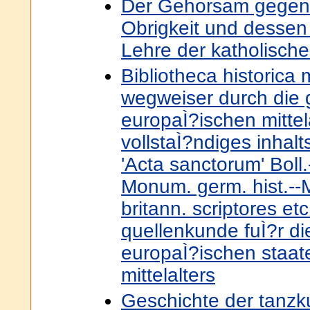
Der Gehorsam gegen d
Obrigkeit und desse
Lehre der katholische
Bibliotheca historica m
wegweiser durch die 
europaÌ?ischen mittela
vollstaÌ?ndiges inhalt
'Acta sanctorum' Boll
Monum. germ. hist.--
britann. scriptores et
quellenkunde fuÌ?r di
europaÌ?ischen staa
mittelalters
Geschichte der tanzk