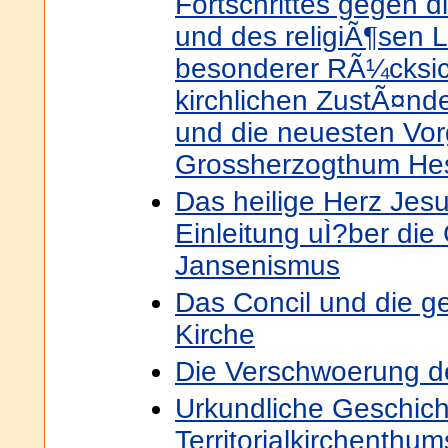
Fortschrittes gegen di
und des religiÃ¶sen L
besonderer RÃ¼cksich
kirchlichen ZustÃ¤nd
und die neuesten Vo
Grossherzogthum He
Das heilige Herz Jesu
Einleitung uÌ?ber die
Jansenismus
Das Concil und die g
Kirche
Die Verschwoerung d
Urkundliche Geschich
Territorialkirchenthum