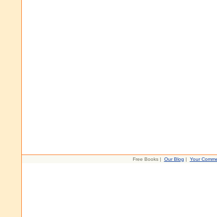
Free Books |
Our Blog
|
Your Comme