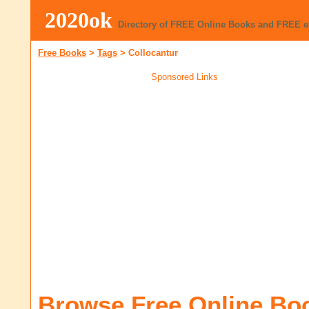
2020ok
Directory of FREE Online Books and FREE 
Free Books
>
Tags
>
Collocantur
Sponsored Links
Browse Free Online Bo