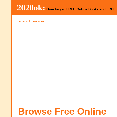
2020ok:
Directory of FREE Online Books and FREE
Tags
>
Exercices
Browse Free Online