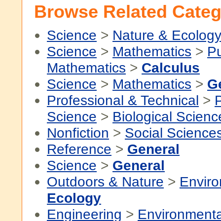
Browse Related Categ
Science
>
Nature & Ecolog
Science
>
Mathematics
>
P
Mathematics
>
Calculus
Science
>
Mathematics
>
G
Professional & Technical
>
P
Science
>
Biological Scienc
Nonfiction
>
Social Science
Reference
>
General
Science
>
General
Outdoors & Nature
>
Envir
Ecology
Engineering
>
Environmenta