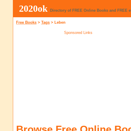
2020ok
Directory of FREE Online Books and FREE 
Free Books
>
Tags
>
Leben
Sponsored Links
Browse Free Online Bo