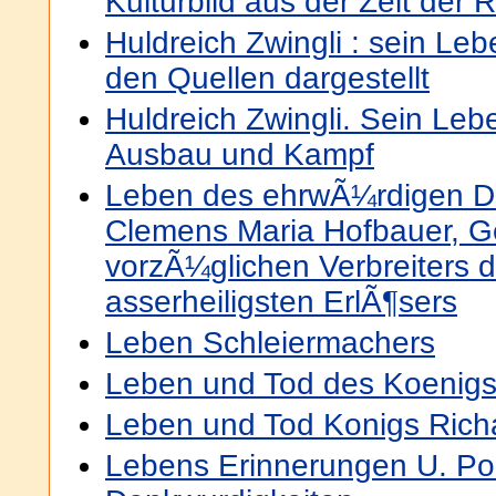
Kulturbild aus der Zeit der 
Huldreich Zwingli : sein Le
den Quellen dargestellt
Huldreich Zwingli. Sein Leb
Ausbau und Kampf
Leben des ehrwÃ¼rdigen Di
Clemens Maria Hofbauer, G
vorzÃ¼glichen Verbreiters 
asserheiligsten ErlÃ¶sers
Leben Schleiermachers
Leben und Tod des Koenig
Leben und Tod Konigs Rich
Lebens Erinnerungen U. Pol