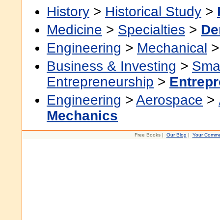
History
>
Historical Study
>
Medicine
>
Specialties
>
De
Engineering
>
Mechanical
Business & Investing
>
Smal
Entrepreneurship
>
Entrepr
Engineering
>
Aerospace
>
Mechanics
Free Books |
Our Blog
|
Your Comme