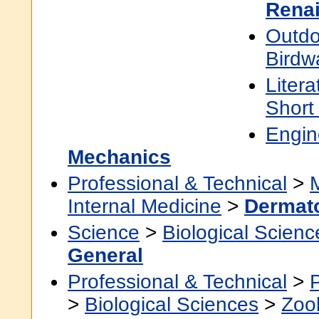
Rena
Outdo
Birdw
Litera
Short
Engin
Mechanics
Professional & Technical
>
Internal Medicine
>
Dermat
Science
>
Biological Scienc
General
Professional & Technical
>
>
Biological Sciences
>
Zoo