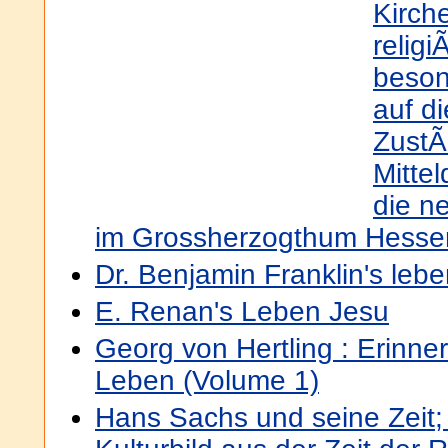
Kirch
relig
beson
auf di
Zust
Mitte
die n
im Grossherzogthum Hesse
Dr. Benjamin Franklin's leb
E. Renan's Leben Jesu
Georg von Hertling : Erinn
Leben (Volume 1)
Hans Sachs und seine Zeit;