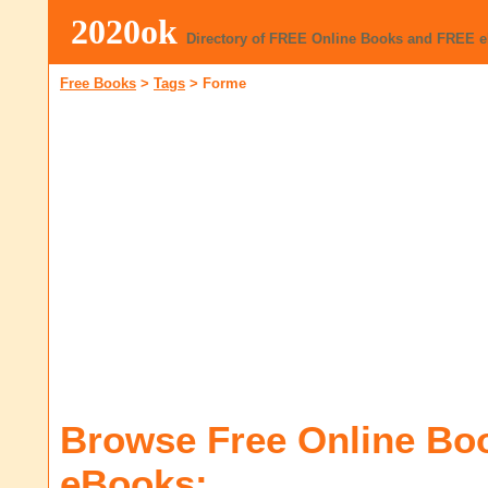
2020ok
Directory of FREE Online Books and FREE 
Free Books
>
Tags
>
Forme
Browse Free Online Bo
eBooks: