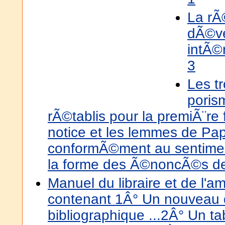
La rÃ
dÃ©v
intÃ©r
3
Les tr
poris
rÃ©tablis pour la premiÃ¨re f
notice et les lemmes de Pap
conformÃ©ment au sentimen
la forme des Ã©noncÃ©s de 
Manuel du libraire et de l'am
contenant 1Â° Un nouveau d
bibliographique ...2Â° Un t