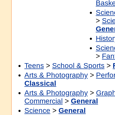
Baske
Scien
>
Sci
Gene
Histor
Scien
>
Fan
Teens
>
School & Sports
>
Arts & Photography
>
Perfo
Classical
Arts & Photography
>
Graph
Commercial
>
General
Science
>
General