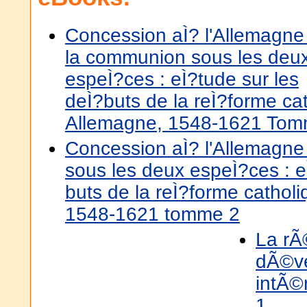
Concession aÌ? l'Allemagne
la communion sous les deu
espeÌ?ces : eÌ?tude sur les
deÌ?buts de la reÌ?forme ca
Allemagne, 1548-1621 Tom
Concession aÌ? l'Allemagn
sous les deux espeÌ?ces : e
buts de la reÌ?forme cathol
1548-1621 tomme 2
La rÃ
dÃ©v
intÃ©r
1